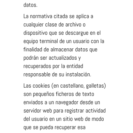
datos.
Para que
podamos
La normativa citada se aplica a
mejorar la
cualquier clase de archivo o
funcionalidad
dispositivo que se descargue en el
y estructura
equipo terminal de un usuario con la
de la web, en
finalidad de almacenar datos que
base a cómo
podrán ser actualizados y
se usa la
recuperados por la entidad
web.
responsable de su instalación.
Las cookies (en castellano, galletas)
Experiencia
son pequeños ficheros de texto
Para que
enviados a un navegador desde un
nuestra web
servidor web para registrar actividad
funcione lo
del usuario en un sitio web de modo
mejor posible
que se pueda recuperar esa
durante tu