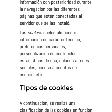
información con posterioridad durante
visita. Si
la navegación por las diferentes
rechaza estas
páginas que estén conectadas al
cookies,
algunas
servidor que se las instaló.
funcionalidades
Las
cookies
suelen almacenar
desaparecerán
información de carácter técnico,
de la web.
preferencias personales,
personalización de contenidos,
estadísticas de uso, enlaces a redes
Marketing
sociales, acceso a cuentas de
Al compartir tus
intereses y
usuario, etc.
comportamiento
Tipos de cookies
mientras visitas
nuestro sitio,
aumentas la
A continuación, se realiza una
posibilidad de
clasificación de las cookies en función