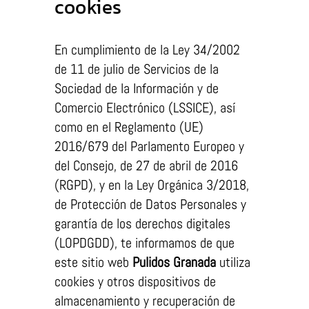
cookies
En cumplimiento de la Ley 34/2002
de 11 de julio de Servicios de la
Sociedad de la Información y de
Necesarias
Comercio Electrónico (LSSICE), así
Estas
como en el Reglamento (UE)
cookies no
2016/679 del Parlamento Europeo y
son
opcionales.
del Consejo, de 27 de abril de 2016
Son
(RGPD), y en la Ley Orgánica 3/2018,
necesarias
de Protección de Datos Personales y
para que
garantía de los derechos digitales
funcione la
(LOPDGDD), te informamos de que
web.
este sitio web
Pulidos Granada
utiliza
cookies y otros dispositivos de
almacenamiento y recuperación de
Estadísticas