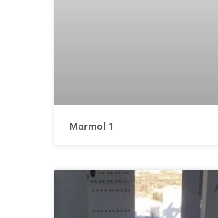
Para que
podamos
mejorar la
funcionalidad
y estructura
de la web, en
base a cómo
se usa la
web.
Marmol 1
Experiencia
Para que
nuestra web
funcione lo
mejor posible
durante tu