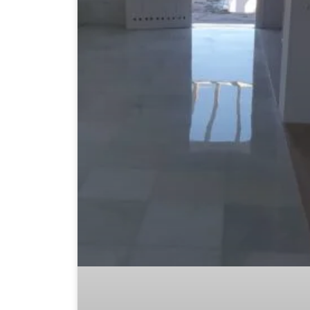
visita. Si
rechaza estas
cookies,
algunas
funcionalidades
desaparecerán
de la web.
Marketing
Al compartir tus
intereses y
comportamiento
mientras visitas
nuestro sitio,
aumentas la
posibilidad de